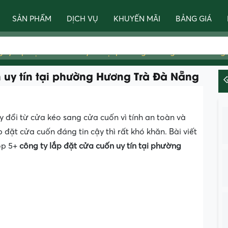
SẢN PHẨM
DỊCH VỤ
KHUYẾN MÃI
BẢNG GIÁ
g ty lắp đặt cửa cuốn uy tín tại phường Hương Trà Đà Nẵng
n uy tín tại phường Hương Trà Đà Nẵng
 đổi từ cửa kéo sang cửa cuốn vì tính an toàn và
 đặt cửa cuốn đáng tin cậy thì rất khó khăn. Bài viết
op 5+
công ty lắp đặt cửa cuốn uy tín tại phường