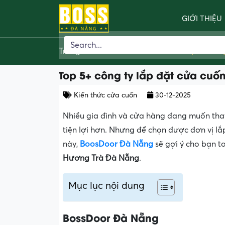
GIỚI THIỆU
Trang chủ
»
Kiến thức cửa cuốn
»
Top 5+ côn
Top 5+ công ty lắp đặt cửa cuố
Kiến thức cửa cuốn
30-12-2025
Nhiều gia đình và cửa hàng đang muốn thay
tiện lợi hơn. Nhưng để chọn được đơn vị lắp
này,
BoosDoor Đà Nẵng
sẽ gợi ý cho bạn t
Hương Trà Đà Nẵng
.
Mục lục nội dung
BossDoor Đà Nẵng