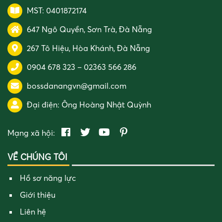
MST: 0401872174
647 Ngô Quyền, Sơn Trà, Đà Nẵng
267 Tô Hiệu, Hòa Khánh, Đà Nẵng
0904 678 323
–
02363 566 286
bossdanangvn@gmail.com
Đại điện:
Ông Hoàng Nhật Quỳnh
Mạng xã hội:
VỀ CHÚNG TÔI
Hồ sơ năng lực
Giới thiệu
Liên hệ