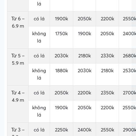
lá
Từ 6 –
có lá
1900k
2050k
2200k
2550
6.9 m
²
không
1750k
1900k
2050k
2400
lá
Từ 5 –
có lá
2030k
2180k
2330k
2680
5.9 m
²
không
1880k
2030k
2180k
2530
lá
Từ 4 –
có lá
2050k
2200k
2350k
2700
4.9 m
²
không
1900k
2050k
2200k
2550k
lá
Từ 3 –
có lá
2250k
2400k
2550k
2900