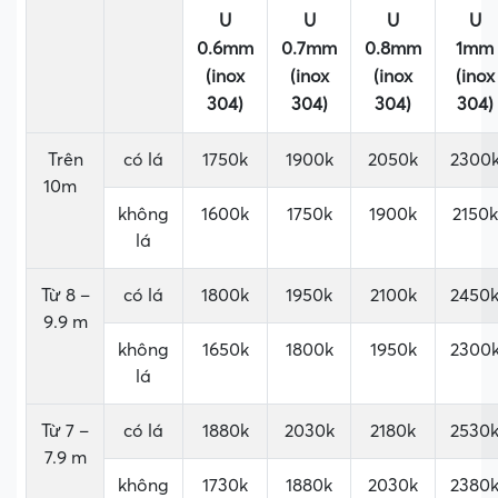
U
U
U
U
0.6mm
0.7mm
0.8mm
1mm
(inox
(inox
(inox
(inox
304)
304)
304)
304)
Trên
có lá
1750k
1900k
2050k
2300
10m ²
không
1600k
1750k
1900k
2150k
lá
Từ 8 –
có lá
1800k
1950k
2100k
2450
9.9 m
²
không
1650k
1800k
1950k
2300
lá
Từ 7 –
có lá
1880k
2030k
2180k
2530
7.9 m
²
không
1730k
1880k
2030k
2380