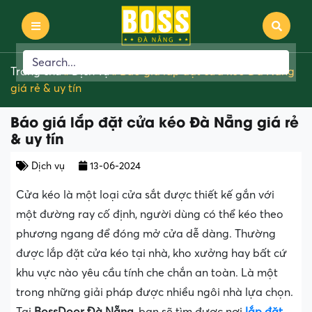
Trang chủ
»
Dịch vụ
»
Báo giá lắp đặt cửa kéo Đà Nẵng
giá rẻ & uy tín
Báo giá lắp đặt cửa kéo Đà Nẵng giá rẻ
& uy tín
Dịch vụ
13-06-2024
Cửa kéo là một loại cửa sắt được thiết kế gắn với
một đường ray cố định, người dùng có thể kéo theo
phương ngang để đóng mở cửa dễ dàng. Thường
được lắp đặt cửa kéo tại nhà, kho xưởng hay bất cứ
khu vực nào yêu cầu tính che chắn an toàn. Là một
trong những giải pháp được nhiều ngôi nhà lựa chọn.
Tại
BossDoor Đà Nẵng
, bạn sẽ tìm được nơi
lắp đặt