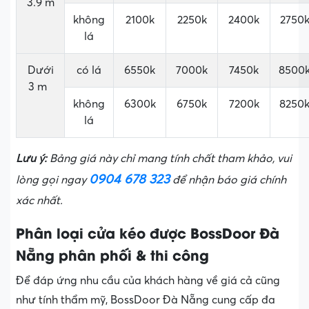
3.9 m
²
không
2100k
2250k
2400k
2750
lá
Dưới
có lá
6550k
7000k
7450k
8500
3 m ²
không
6300k
6750k
7200k
8250
lá
Lưu ý:
Bảng giá này chỉ mang tính chất tham khảo, vui
0904 678 323
lòng gọi ngay
để nhận báo giá chính
xác nhất.
Phân loại cửa kéo được BossDoor Đà
Nẵng phân phối & thi công
Để đáp ứng nhu cầu của khách hàng về giá cả cũng
như tính thẩm mỹ, BossDoor Đà Nẵng cung cấp đa