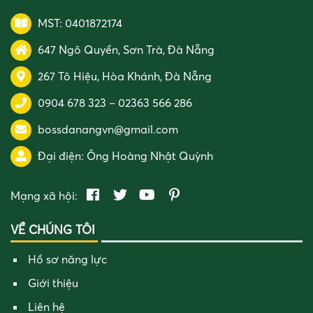
MST: 0401872174
647 Ngô Quyền, Sơn Trà, Đà Nẵng
267 Tô Hiệu, Hòa Khánh, Đà Nẵng
0904 678 323
–
02363 566 286
bossdanangvn@gmail.com
Đại điện:
Ông Hoàng Nhật Quỳnh
Mạng xã hội:
VỀ CHÚNG TÔI
Hồ sơ năng lực
Giới thiệu
Liên hệ