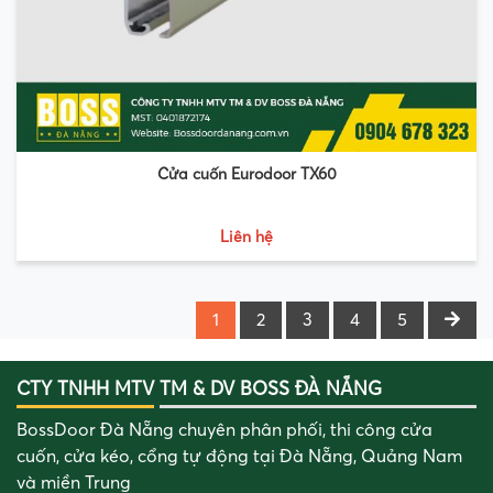
Cửa cuốn Eurodoor TX60
Liên hệ
1
2
3
4
5
CTY TNHH MTV TM & DV BOSS ĐÀ NẴNG
BossDoor Đà Nẵng chuyên phân phối, thi công cửa
cuốn, cửa kéo, cổng tự động tại Đà Nẵng, Quảng Nam
và miền Trung