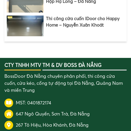
Hộp Hạ Long – Đà Nẵng
Thi công cửa cuốn IDoor cho Happy
Home – Nguyễn Xuân Khoát
CTY TNHH MTV TM & DV BOSS ĐÀ NẴNG
BossDoor Đà Nẵng chuyên phân phối, thi công cửa
cuốn, cửa kéo, cổng tự động tại Đà Nẵng, Quảng Nam
và miền Trung
MST: 0401872174
647 Ngô Quyền, Sơn Trà, Đà Nẵng
267 Tô Hiệu, Hòa Khánh, Đà Nẵng