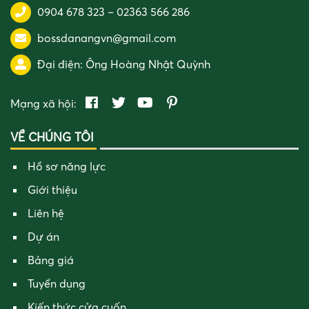
0904 678 323
–
02363 566 286
bossdanangvn@gmail.com
Đại điện:
Ông Hoàng Nhật Quỳnh
Mạng xã hội:
VỀ CHÚNG TÔI
Hồ sơ năng lực
Giới thiệu
Liên hệ
Dự án
Bảng giá
Tuyển dụng
Kiến thức cửa cuốn