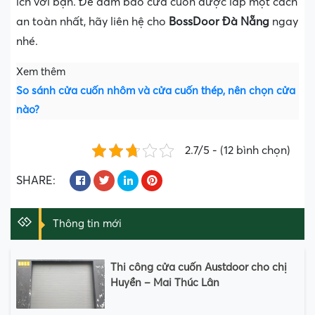
ích với bạn. Để đảm bảo cửa cuốn được lắp một cách
an toàn nhất, hãy liên hệ cho
BossDoor Đà Nẵng
ngay
nhé.
Xem thêm
So sánh cửa cuốn nhôm và cửa cuốn thép, nên chọn cửa
nào?
2.7/5 - (12 bình chọn)
SHARE:
Thông tin mới
Thi công cửa cuốn Austdoor cho chị
Huyền – Mai Thúc Lân