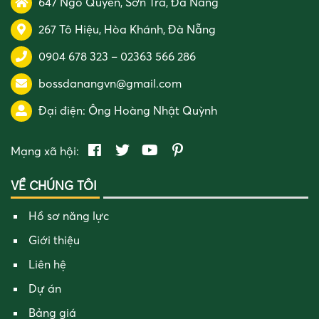
647 Ngô Quyền, Sơn Trà, Đà Nẵng
267 Tô Hiệu, Hòa Khánh, Đà Nẵng
0904 678 323
–
02363 566 286
bossdanangvn@gmail.com
Đại điện:
Ông Hoàng Nhật Quỳnh
Mạng xã hội:
VỀ CHÚNG TÔI
Hồ sơ năng lực
Giới thiệu
Liên hệ
Dự án
Bảng giá