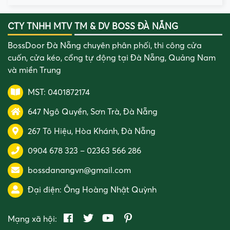
CTY TNHH MTV TM & DV BOSS ĐÀ NẴNG
BossDoor Đà Nẵng chuyên phân phối, thi công cửa
cuốn, cửa kéo, cổng tự động tại Đà Nẵng, Quảng Nam
và miền Trung
MST: 0401872174
647 Ngô Quyền, Sơn Trà, Đà Nẵng
267 Tô Hiệu, Hòa Khánh, Đà Nẵng
0904 678 323
–
02363 566 286
bossdanangvn@gmail.com
Đại điện:
Ông Hoàng Nhật Quỳnh
Mạng xã hội: