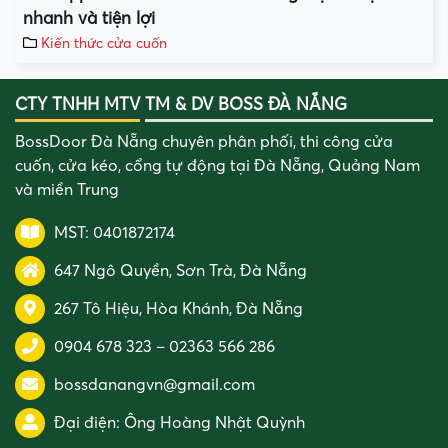
nhanh và tiện lợi
Kiến thức cửa cuốn
CTY TNHH MTV TM & DV BOSS ĐÀ NẴNG
BossDoor Đà Nẵng chuyên phân phối, thi công cửa
cuốn, cửa kéo, cổng tự động tại Đà Nẵng, Quảng Nam
và miền Trung
MST: 0401872174
647 Ngô Quyền, Sơn Trà, Đà Nẵng
267 Tô Hiệu, Hòa Khánh, Đà Nẵng
0904 678 323
–
02363 566 286
bossdanangvn@gmail.com
Đại điện:
Ông Hoàng Nhật Quỳnh