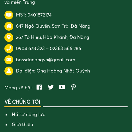
và miền Trung
MST: 0401872174
647 Ngô Quyền, Sơn Trà, Đà Nẵng
267 Tô Hiệu, Hòa Khánh, Đà Nẵng
0904 678 323
–
02363 566 286
bossdanangvn@gmail.com
Đại điện:
Ông Hoàng Nhật Quỳnh
Mạng xã hội:
VỀ CHÚNG TÔI
Hồ sơ năng lực
Giới thiệu