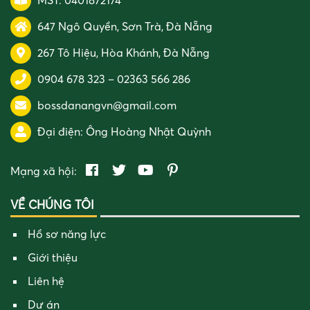
MST: 0401872174
647 Ngô Quyền, Sơn Trà, Đà Nẵng
267 Tô Hiệu, Hòa Khánh, Đà Nẵng
0904 678 323
–
02363 566 286
bossdanangvn@gmail.com
Đại điện:
Ông Hoàng Nhật Quỳnh
Mạng xã hội:
VỀ CHÚNG TÔI
Hồ sơ năng lực
Giới thiệu
Liên hệ
Dự án