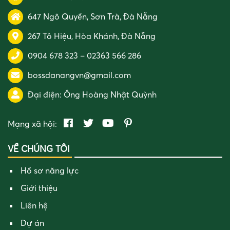
647 Ngô Quyền, Sơn Trà, Đà Nẵng
267 Tô Hiệu, Hòa Khánh, Đà Nẵng
0904 678 323
–
02363 566 286
bossdanangvn@gmail.com
Đại điện:
Ông Hoàng Nhật Quỳnh
Mạng xã hội:
VỀ CHÚNG TÔI
Hồ sơ năng lực
Giới thiệu
Liên hệ
Dự án