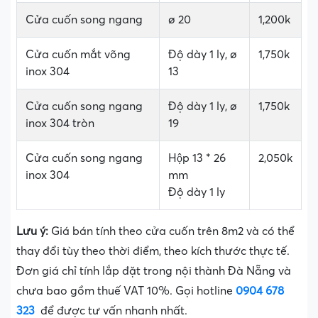
Cửa cuốn song ngang
ø 20
1,200k
Cửa cuốn mắt võng
Độ dày 1 ly, ø
1,750k
inox 304
13
Cửa cuốn song ngang
Độ dày 1 ly, ø
1,750k
inox 304 tròn
19
Cửa cuốn song ngang
Hộp 13 * 26
2,050k
inox 304
mm
Độ dày 1 ly
Lưu ý:
Giá bán tính theo cửa cuốn trên 8m2 và có thể
thay đổi tùy theo thời điểm, theo kích thước thực tế.
Đơn giá chỉ tính lắp đặt trong nội thành Đà Nẵng và
chưa bao gồm thuế VAT 10%. Gọi hotline
0904 678
323
để được tư vấn nhanh nhất.