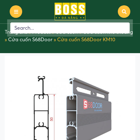
Trang chủ
»
Product
»
Cửa cuốn
»
Cửa cuốn khe thoáng
»
Cửa cuốn S68Door
»
Cửa cuốn S68Door KM10