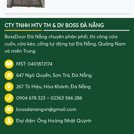
CTY TNHH MTV TM & DV BOSS ĐÀ NẴNG
BossDoor Đà Nẵng chuyên phân phối, thi công cửa
cuốn, cửa kéo, cổng tự động tại Đà Nẵng, Quảng Nam
và miền Trung
MST: 0401872174
647 Ngô Quyền, Sơn Trà, Đà Nẵng
267 Tô Hiệu, Hòa Khánh, Đà Nẵng
0904 678 323
–
02363 566 286
bossdanangvn@gmail.com
Đại điện:
Ông Hoàng Nhật Quỳnh