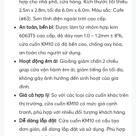
hợp cho nhà phố, cửa hàng. Kích thước tối thiểu
2.5m x 2.8m, tối đa 6.0m x 6.0m. Màu sắc: Cafe
(#63). Sơn tĩnh điện ngoài trời cao cấp.
An toàn, bền bỉ
: Được làm từ nhôm hợp kim
6063T5 cao cấp, độ dày nan 1.0 – 1.2mm ± 8%,
cửa cuốn KM10 có độ bền cao, chống oxy hóa,
an toàn cho người sử dụng.
Hoạt động êm ái
: Gioăng giảm chấn 2 chiều
giúp cửa vận hành êm ái, giảm tiếng ồn tối đa,
không gây ảnh hưởng đến sinh hoạt của gia
đình.
Giá cả hợp lý
: So với các loại cửa cuốn khác trên
thị trường, cửa cuốn KM10 có mức giá cạnh
tranh, phù hợp với nhiều đối tượng khách hàng.
Dễ dàng lắp đặt
: Cửa cuốn KM10 có cấu tạo
đơn giản, dễ dàng lắp đặt và sử dụng. Phù hợp