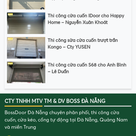
Thi công cửa cuốn IDoor cho Happy
Home – Nguyễn Xuân Khoát
Thi công sửa cửa cuốn trượt trần
Kongo – Cty YUSEN
Thi công cửa cuốn S68 cho Anh Bình
– Lê Duẩn
CTY TNHH MTV TM & DV BOSS ĐÀ NẴNG
BossDoor Đà Nẵng chuyên phân phối, thi công cửa
cuốn, cửa kéo, cổng tự động tại Đà Nẵng, Quảng Nam
và miền Trung