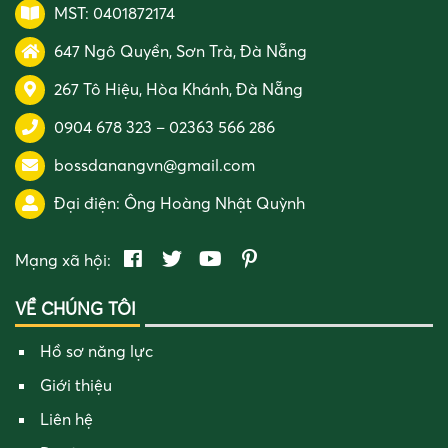
MST: 0401872174
647 Ngô Quyền, Sơn Trà, Đà Nẵng
267 Tô Hiệu, Hòa Khánh, Đà Nẵng
0904 678 323
–
02363 566 286
bossdanangvn@gmail.com
Đại điện:
Ông Hoàng Nhật Quỳnh
Mạng xã hội:
VỀ CHÚNG TÔI
Hồ sơ năng lực
Giới thiệu
Liên hệ