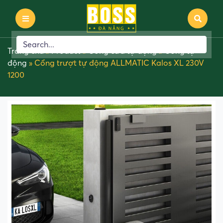
Trang chủ
»
Product
»
Cổng cửa tự động
»
Cổng tự
động
»
Cổng trượt tự động ALLMATIC Kalos XL 230V
1200