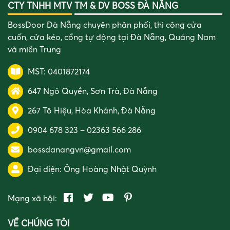
CTY TNHH MTV TM & DV BOSS ĐÀ NẴNG
BossDoor Đà Nẵng chuyên phân phối, thi công cửa
cuốn, cửa kéo, cổng tự động tại Đà Nẵng, Quảng Nam
và miền Trung
MST: 0401872174
647 Ngô Quyền, Sơn Trà, Đà Nẵng
267 Tô Hiệu, Hòa Khánh, Đà Nẵng
0904 678 323
–
02363 566 286
bossdanangvn@gmail.com
Đại điện:
Ông Hoàng Nhật Quỳnh
Mạng xã hội:
VỀ CHÚNG TÔI