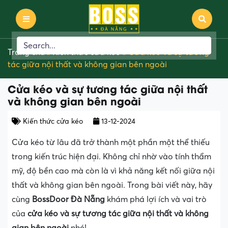
Trang chủ
»
Kiến thức cửa kéo
»
Cửa kéo và sự tương
tác giữa nội thất và không gian bên ngoài
Cửa kéo và sự tương tác giữa nội thất
và không gian bên ngoài
Kiến thức cửa kéo
13-12-2024
Cửa kéo từ lâu đã trở thành một phần một thể thiếu
trong kiến trúc hiện đại. Không chỉ nhờ vào tính thẩm
mỹ, độ bền cao mà còn là vì khả năng kết nối giữa nội
thất và không gian bên ngoài. Trong bài viết này, hãy
cùng
BossDoor Đà Nẵng
khám phá lợi ích và vai trò
của
cửa kéo và sự tương tác giữa nội thất và không
gian bên ngoài
nhé!