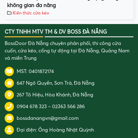
không gian đa năng
Kiến thức cửa kéo
CTY TNHH MTV TM & DV BOSS ĐÀ NẴNG
BossDoor Đà Nẵng chuyên phân phối, thi công cửa
cuốn, cửa kéo, cổng tự động tại Đà Nẵng, Quảng Nam
và miền Trung
MST: 0401872174
647 Ngô Quyền, Sơn Trà, Đà Nẵng
267 Tô Hiệu, Hòa Khánh, Đà Nẵng
0904 678 323
–
02363 566 286
bossdanangvn@gmail.com
Đại điện:
Ông Hoàng Nhật Quỳnh